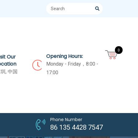
0
Opening Hours:
isit Our
ocation
Monday - Friday，8:00 -
圳, 中国
17:00
Phone Number
86 135 4428 7547